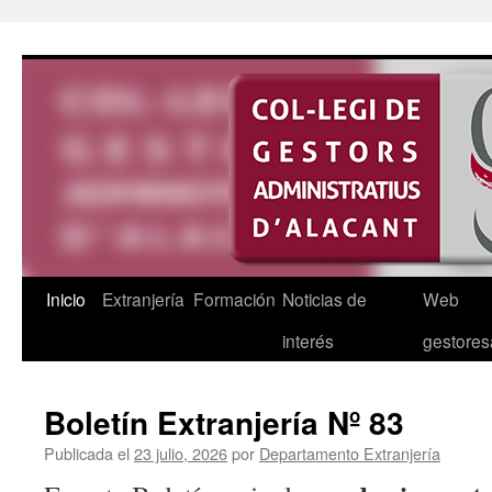
Saltar
al
contenido
Inicio
Extranjería
Formación
Noticias de
Web
interés
gestores
Boletín Extranjería Nº 83
Publicada el
23 julio, 2026
por
Departamento Extranjería