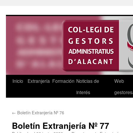
Saltar
al
contenido
Inicio
Extranjería
Formación
Noticias de
Web
interés
gestores
←
Boletín Extranjería Nº 76
Boletín Extranjería Nº 77