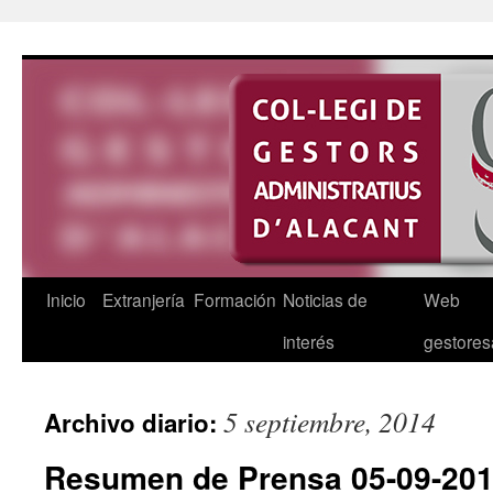
Saltar
al
contenido
Inicio
Extranjería
Formación
Noticias de
Web
interés
gestores
5 septiembre, 2014
Archivo diario:
Resumen de Prensa 05-09-20