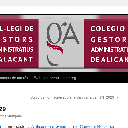
oticias de interés
Web gestoresalicante.org
Curso de Formación sobre la Campaña de IRPF 2023
→
 29
to Extranjería
)
ha publicado la
Aplicación provisional del Canje de Notas por