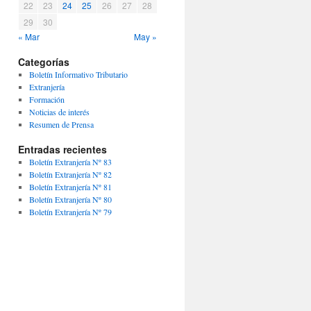
22
23
24
25
26
27
28
29
30
« Mar
May »
Categorías
Boletín Informativo Tributario
Extranjería
Formación
Noticias de interés
Resumen de Prensa
Entradas recientes
Boletín Extranjería Nº 83
Boletín Extranjería Nº 82
Boletín Extranjería Nº 81
Boletín Extranjería Nº 80
Boletín Extranjería Nº 79