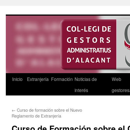
Saltar
al
contenido
Inicio
Extranjería
Formación
Noticias de
Web
interés
gestores
←
Curso de formación sobre el Nuevo
Reglamento de Extranjería
Curso de Formación sobre el 