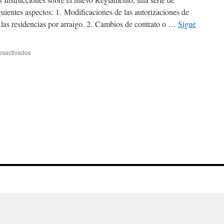
guientes aspectos: 1. Modificaciones de las autorizaciones de
e las residencias por arraigo. 2. Cambios de contrato o …
Sigue
en
esactivados
Boletín
Extranjería
Nº
55