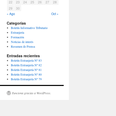
22
23
24
25
26
27
28
29
30
« Ago
Oct »
Categorías
Boletín Informativo Tributario
Extranjería
Formación
Noticias de interés
Resumen de Prensa
Entradas recientes
Boletín Extranjería Nº 83
Boletín Extranjería Nº 82
Boletín Extranjería Nº 81
Boletín Extranjería Nº 80
Boletín Extranjería Nº 79
Funciona gracias a WordPress.