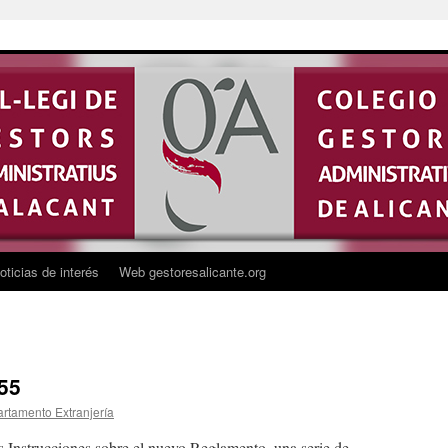
oticias de interés
Web gestoresalicante.org
 55
rtamento Extranjería
Instrucciones sobre el nuevo Reglamento, una serie de