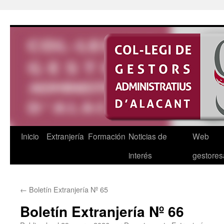
Saltar
al
contenido
Inicio
Extranjería
Formación
Noticias de
Web
interés
gestores
←
Boletín Extranjería Nº 65
Boletín Extranjería Nº 66