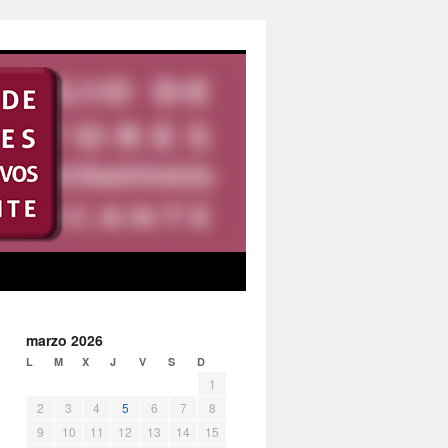
marzo 2026
L
M
X
J
V
S
D
1
2
3
4
5
6
7
8
9
10
11
12
13
14
15