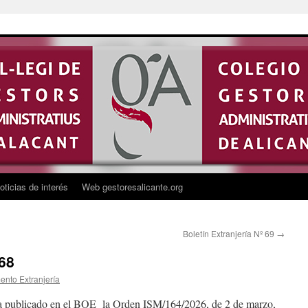
oticias de interés
Web gestoresalicante.org
Boletín Extranjería Nº 69
→
 68
nto Extranjería
a publicado en el BOE la Orden ISM/164/2026, de 2 de marzo,