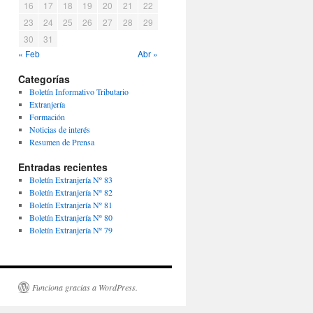
16
17
18
19
20
21
22
23
24
25
26
27
28
29
30
31
« Feb
Abr »
Categorías
Boletín Informativo Tributario
Extranjería
Formación
Noticias de interés
Resumen de Prensa
Entradas recientes
Boletín Extranjería Nº 83
Boletín Extranjería Nº 82
Boletín Extranjería Nº 81
Boletín Extranjería Nº 80
Boletín Extranjería Nº 79
Funciona gracias a WordPress.