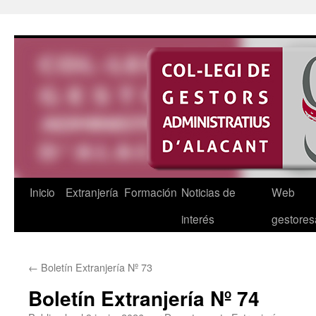
Saltar
al
contenido
Inicio
Extranjería
Formación
Noticias de
Web
interés
gestores
←
Boletín Extranjería Nº 73
Boletín Extranjería Nº 74